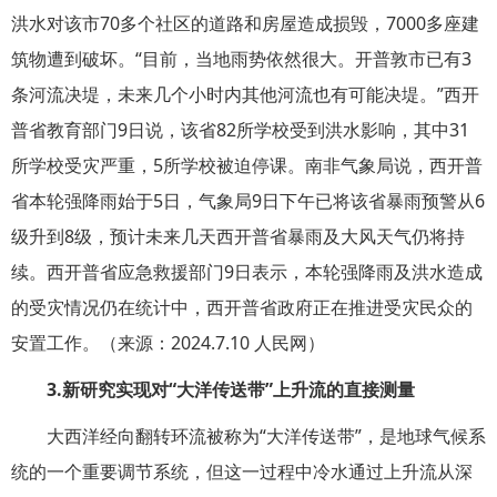
洪水对该市70多个社区的道路和房屋造成损毁，7000多座建
筑物遭到破坏。“目前，当地雨势依然很大。开普敦市已有3
条河流决堤，未来几个小时内其他河流也有可能决堤。”西开
普省教育部门9日说，该省82所学校受到洪水影响，其中31
所学校受灾严重，5所学校被迫停课。南非气象局说，西开普
省本轮强降雨始于5日，气象局9日下午已将该省暴雨预警从6
级升到8级，预计未来几天西开普省暴雨及大风天气仍将持
续。西开普省应急救援部门9日表示，本轮强降雨及洪水造成
的受灾情况仍在统计中，西开普省政府正在推进受灾民众的
安置工作。（来源：2024.7.10 人民网）
3.
新研究实现对
“
大洋传送带
”
上升流的直接测量
大西洋经向翻转环流被称为“大洋传送带”，是地球气候系
统的一个重要调节系统，但这一过程中冷水通过上升流从深