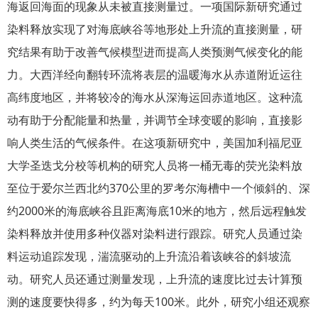
海返回海面的现象从未被直接测量过。一项国际新研究通过
染料释放实现了对海底峡谷等地形处上升流的直接测量，研
究结果有助于改善气候模型进而提高人类预测气候变化的能
力。大西洋经向翻转环流将表层的温暖海水从赤道附近运往
高纬度地区，并将较冷的海水从深海运回赤道地区。这种流
动有助于分配能量和热量，并调节全球变暖的影响，直接影
响人类生活的气候条件。在这项新研究中，美国加利福尼亚
大学圣迭戈分校等机构的研究人员将一桶无毒的荧光染料放
至位于爱尔兰西北约370公里的罗考尔海槽中一个倾斜的、深
约2000米的海底峡谷且距离海底10米的地方，然后远程触发
染料释放并使用多种仪器对染料进行跟踪。研究人员通过染
料运动追踪发现，湍流驱动的上升流沿着该峡谷的斜坡流
动。研究人员还通过测量发现，上升流的速度比过去计算预
测的速度要快得多，约为每天100米。此外，研究小组还观察