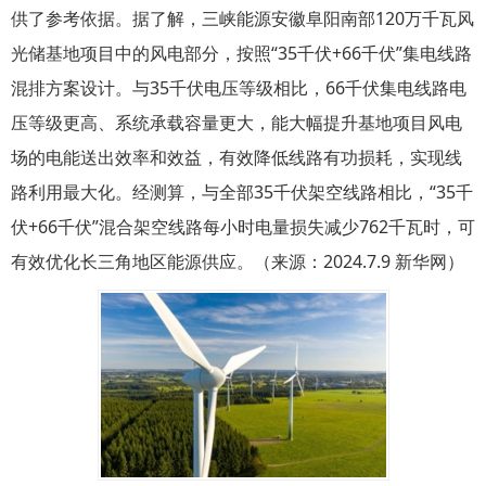
供了参考依据。据了解，三峡能源安徽阜阳南部120万千瓦风
光储基地项目中的风电部分，按照“35千伏+66千伏”集电线路
混排方案设计。与35千伏电压等级相比，66千伏集电线路电
压等级更高、系统承载容量更大，能大幅提升基地项目风电
场的电能送出效率和效益，有效降低线路有功损耗，实现线
路利用最大化。经测算，与全部35千伏架空线路相比，“35千
伏+66千伏”混合架空线路每小时电量损失减少762千瓦时，可
有效优化长三角地区能源供应。（来源：2024.7.9 新华网）