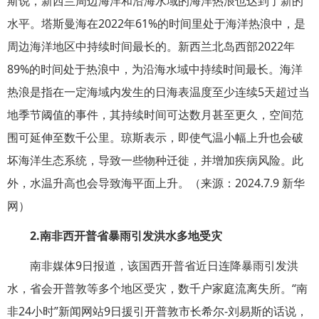
斯说，新西兰周边海洋和沿海水域的海洋热浪也达到了新的
水平。塔斯曼海在2022年61%的时间里处于海洋热浪中，是
周边海洋地区中持续时间最长的。新西兰北岛西部2022年
89%的时间处于热浪中，为沿海水域中持续时间最长。海洋
热浪是指在一定海域内发生的日海表温度至少连续5天超过当
地季节阈值的事件，其持续时间可达数月甚至更久，空间范
围可延伸至数千公里。琼斯表示，即使气温小幅上升也会破
坏海洋生态系统，导致一些物种迁徙，并增加疾病风险。此
外，水温升高也会导致海平面上升。（来源：2024.7.9 新华
网）
2.
南非西开普省暴雨引发洪水多地受灾
南非媒体9日报道，该国西开普省近日连降暴雨引发洪
水，省会开普敦等多个地区受灾，数千户家庭流离失所。“南
非24小时”新闻网站9日援引开普敦市长希尔-刘易斯的话说，