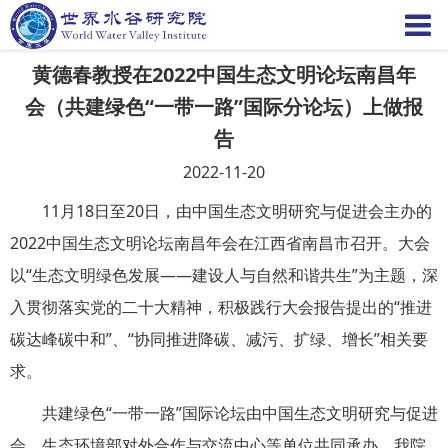
黄德春教授在2022中国生态文明论坛南昌年
会（共建绿色“⼀带⼀路”国际分论坛）上做报
告
2022-11-20
11月
18
日至
20
日，由中国生态文明研究与促进会主办的
2022
中国生态文明论坛南昌年会在江西省南昌市召开。大会
以
“
生态文明绿色发展
——
建设人与自然和谐共生
”
为主题，深
⼊贯彻落实党的二十大精神，积极践行大会报告提出的
“
推进
碳达峰碳中和
”
、
“
协同推进降碳、减污、扩绿、增长
”
相关要
求。
共建绿色
“
⼀带⼀路
”
国际论坛由中国生态文明研究与促进
会、生态环境部对外合作与交流中心等单位共同承办，我院